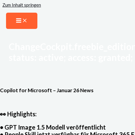
Zum Inhalt springen
ChangeCockpit.freebie_edition
status: active; access: granted; 
Copilot for Microsoft – Januar 26 News
👀 Highlights:
•
GPT Image 1.5
Modell veröffentlicht
•
People Skill
jetzt verfügbar für Microsoft 365 E