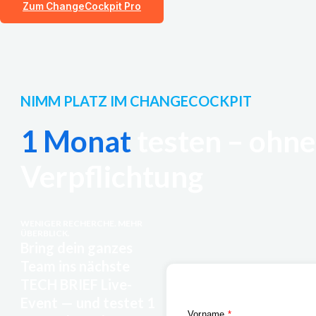
Zum ChangeCockpit Pro
NIMM PLATZ IM CHANGECOCKPIT
1 Monat
testen – ohne
Verpflichtung
WENIGER RECHERCHE. MEHR
ÜBERBLICK.
Bring dein ganzes
Team ins nächste
TECH BRIEF Live-
Event — und testet 1
Vorname