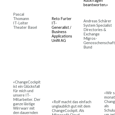
Rückfragen
beantworten.»
Pascal
Thomann
Reto Furter
Andreas Schärer
IT-Leiter
IT-
System Specialist
Theater Basel
Generalist /
Directories &
Business
Exchange
Applications
Migros-
Unifil AG
Genosschenschaft
Bund
«ChangeCockpit
ist ein Glücksfall
für mich und
«Wir s
unsere IT-
monat
Mitarbeiter. Der
Chang
«Rolf macht das einfach
ganze lästige
als
unglaublich gut mit dem
Wirrwarr mit
Schulu
ChangeCockpit. Als
den dauernden
um zei
Microsoft Cloud