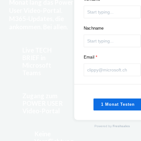
Monat lang das Power
User Video-Portal.
M365-Updates, die
ankommen. Bei allen.
Nachname
Live TECH
BRIEF in
Email
Microsoft
Teams
Zugang zum
POWER USER
1 Monat Testen
Video-Portal
Powered by
Freshsales
Keine