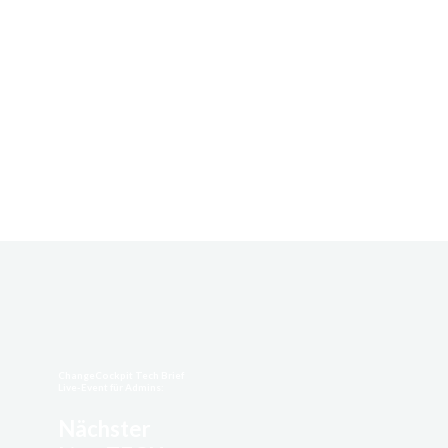
ChangeCockpit Tech Brief
Live-Event für Admins:
Nächster