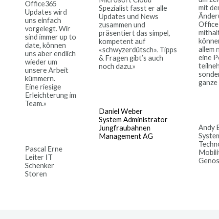
Office365
mit de
Spezialist fasst er alle
Updates wird
Änder
Updates und News
uns einfach
Office
zusammen und
vorgelegt. Wir
mithal
präsentiert das simpel,
sind immer up to
können
kompetent auf
date, können
allem 
«schwyzerdütsch». Tipps
uns aber endlich
eine 
& Fragen gibt’s auch
wieder um
teilne
noch dazu.»
unsere Arbeit
sonde
kümmern.
ganze 
Eine riesige
Erleichterung im
Team.»
Daniel Weber
System Administrator
Andy 
Jungfraubahnen
System
Management AG
Techn
Pascal Erne
Mobili
Leiter IT
Genos
Schenker
Storen