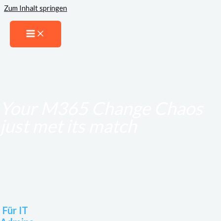
Zum Inhalt springen
Your M365 Change Chaos
just met its match
Für IT