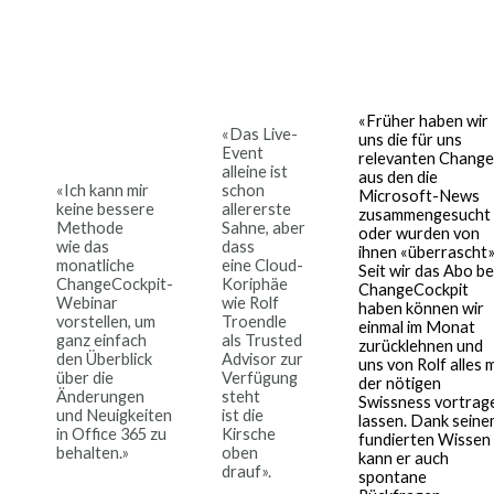
«Früher haben wir
«Das Live-
uns die für uns
Event
relevanten Change
alleine ist
aus den die
«Ich kann mir
schon
Microsoft-News
keine bessere
allererste
zusammengesucht
Methode
Sahne, aber
oder wurden von
wie das
dass
ihnen «überrascht»
monatliche
eine Cloud-
Seit wir das Abo be
ChangeCockpit-
Koriphäe
ChangeCockpit
Webinar
wie Rolf
haben können wir
vorstellen, um
Troendle
einmal im Monat
ganz einfach
als Trusted
zurücklehnen und
den Überblick
Advisor zur
uns von Rolf alles m
über die
Verfügung
der nötigen
Änderungen
steht
Swissness vortrag
und Neuigkeiten
ist die
lassen. Dank seine
in Office 365 zu
Kirsche
fundierten Wissen
behalten.»
oben
kann er auch
drauf».
spontane