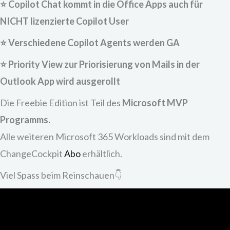
⭐ Copilot Chat kommt in die Office Apps auch für
NICHT lizenzierte Copilot User
⭐ Verschiedene Copilot Agents werden GA
⭐ Priority View zur Priorisierung von Mails in der
Outlook App wird ausgerollt
Die Freebie Edition ist Teil des
Microsoft MVP
Programms.
Alle weiteren Microsoft 365 Workloads sind mit dem
ChangeCockpit
Abo
erhältlich.
Viel Spass beim Reinschauen👇