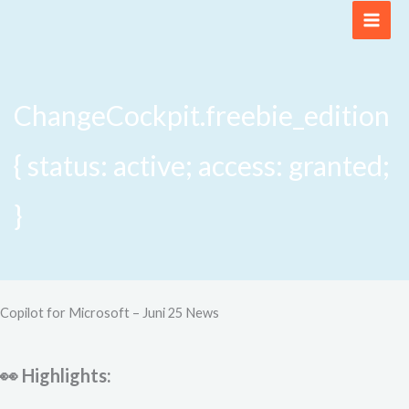
Zum
Inhalt
springen
ChangeCockpit.freebie_edition
{ status: active; access: granted;
}
Copilot for Microsoft – Juni 25 News
👀 Highlights: