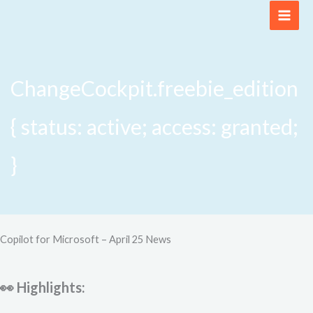
Zum
Inhalt
springen
ChangeCockpit.freebie_edition
{ status: active; access: granted;
}
Copilot for Microsoft – April 25 News
👀 Highlights: