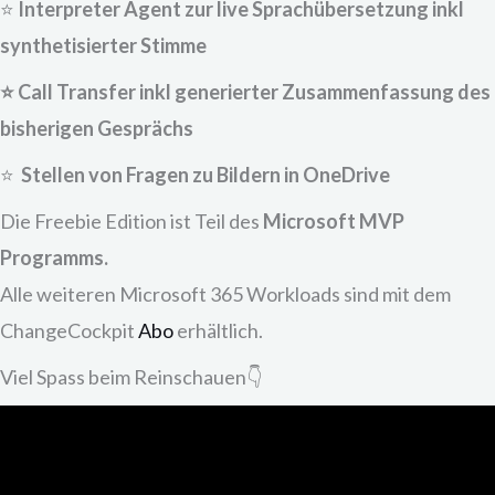
⭐
⁠Interpreter Agent zur live Sprachübersetzung inkl
synthetisierter Stimme
⭐
Call Transfer inkl generierter Zusammenfassung des
bisherigen Gesprächs
⭐
⁠ ⁠Stellen von Fragen zu Bildern in OneDrive
Die Freebie Edition ist Teil des
Microsoft MVP
Programms.
Alle weiteren Microsoft 365 Workloads sind mit dem
ChangeCockpit
Abo
erhältlich.
Viel Spass beim Reinschauen👇